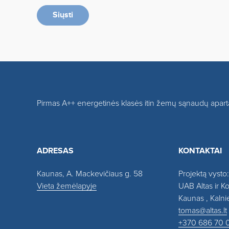
Siųsti
Pirmas A++ energetinės klasės itin žemų sąnaudų apa
ADRESAS
KONTAKTAI
Kaunas, A. Mackevičiaus g. 58
Projektą vysto:
Vieta žemėlapyje
UAB Altas ir K
Kaunas , Kalni
tomas@altas.lt
+370 686 70 