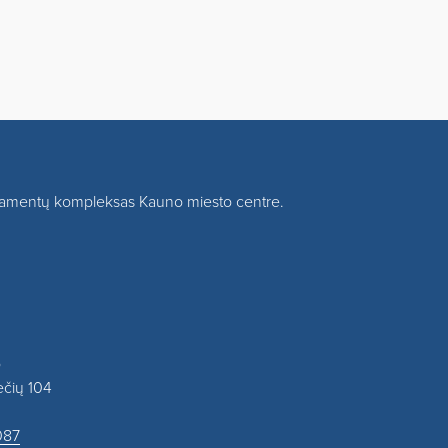
rtamentų kompleksas Kauno miesto centre.
o
ečių 104
087