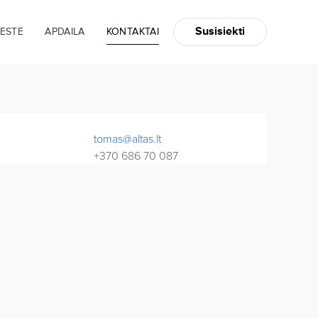
Susisiekti
IESTE
APDAILA
KONTAKTAI
tomas@altas.lt
+370 686 70 087